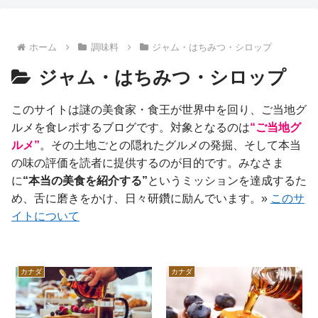
ホーム
調味料
ジャム・はちみつ・シロップ
ジャム・はちみつ・シロップ
このサイトは謎の美食家・食王が世界中を回り、ご当地グ
ルメを食レポするブログです。対象となるのは
“ご当地グ
ルメ”
。その土地ごとの隠れたグルメの発掘、そして本当
の味の評価を読者に提供するのが目的です。みなさま
に
“本当の美食を紹介する”
というミッションを達成するた
め、舌に磨きをかけ、日々研鑽に励んでいます。»
このサ
イトについて
カナダ
カナダ