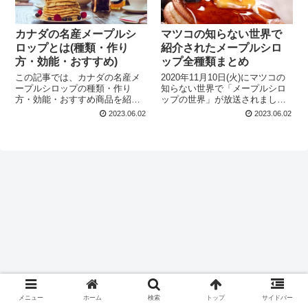
カナダの名産メープルシ
マツコの知らない世界で
ロップとは(種類・作り
紹介されたメープルシロ
方・効能・おすすめ)
ップ全種類まとめ
この記事では、カナダの名産メ
2020年11月10日(火)にマツコの
ープルシロップの種類・作り
知らない世界で「メープルシロ
方・効能・おすすめ商品を紹介
ップの世界」が放送されまし
しています。メープルシロップ
た。 今回のプレゼンターは日本
2023.06.02
2023.06.02
選びの参考になれば幸いです。
で唯一のメープルシロップ専門
店を営むギャニオン・マーク・
和香さんご夫妻。ギャニオンさ
んはカナダ人で和香さんは日本
人です...
メニュー
ホーム
検索
トップ
サイドバー