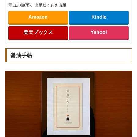
青山志穂(著)、出版社：あさ出版
Amazon
Kindle
楽天ブックス
Yahoo!
醤油手帖