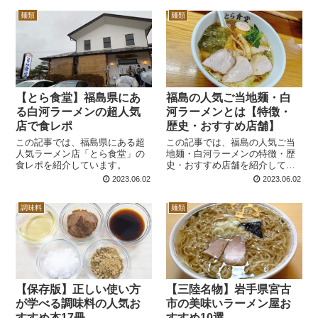
店を営むギャニオン・マーク・
麺類
麺類
和香さんご夫妻。ギャニオンさ
んはカナダ人で和香さんは日本
人です...
【とら食堂】福島県にあ
福島の人気ご当地麺・白
る白河ラーメンの超人気
河ラーメンとは【特徴・
店で食レポ
歴史・おすすめ店舗】
この記事では、福島県にある超
この記事では、福島の人気ご当
人気ラーメン店「とら食堂」の
地麺・白河ラーメンの特徴・歴
食レポを紹介しています。
史・おすすめ店舗を紹介してい
ます。ぜひ、店選びの参考にし
2023.06.02
2023.06.02
てください。
調味料
麺類
【保存版】正しい使い方
【三陸名物】岩手県宮古
が学べる調味料の人気お
市の美味いラーメン屋お
すすめ本17冊
すすめ10選