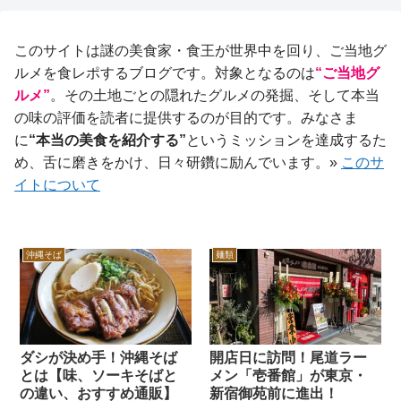
このサイトは謎の美食家・食王が世界中を回り、ご当地グ
ルメを食レポするブログです。対象となるのは
“ご当地グ
ルメ”
。その土地ごとの隠れたグルメの発掘、そして本当
の味の評価を読者に提供するのが目的です。みなさま
に
“本当の美食を紹介する”
というミッションを達成するた
め、舌に磨きをかけ、日々研鑽に励んでいます。»
このサ
イトについて
沖縄そば
麺類
ダシが決め手！沖縄そば
開店日に訪問！尾道ラー
とは【味、ソーキそばと
メン「壱番館」が東京・
の違い、おすすめ通販】
新宿御苑前に進出！