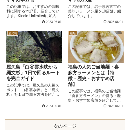
この記事では、おすすめの調味
この記事では、岩手県宮古市の
料に関する本17冊、紹介してい
美味いラーメン屋を10店舗。紹
ます。Kindle Unlimitedに加入し
介しています。
ているとすべて無料で読めるの
2023.06.01
2023.06.01
お得です。あなたもこれで料理
上手になれます。
鹿児島
麺類
屋久島「白谷雲水峡から
福島の人気ご当地麺・喜
縄文杉」1日で回るルート
多方ラーメンとは【特
を完全ガイド
徴・歴史・おすすめ店
舗】
この記事では、屋久島の人気ス
ポット「白谷雲水峡」と「縄文
この記事では、福島のご当地麺
杉」を１日で周る方法を紹介し
「喜多方ラーメン」の特徴・歴
ています。ちょっと大変だけ
史・おすすめ店舗を紹介してい
ど、11時間ほどで周ることがで
ます。喜多方ラーメンは日本三
2023.06.01
2023.06.01
きます。
大ラーメンの一つに数えられて
います。どういった特徴がある
のか見ていきましょう。
次のページ