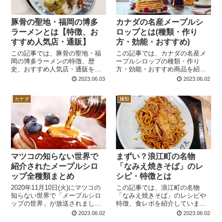
豚骨の聖地・福岡の博多
カナダの名産メープルシ
ラーメンとは【特徴、お
ロップとは(種類・作り
すすめ人気店・通販】
方・効能・おすすめ)
この記事では、豚骨の聖地・福
この記事では、カナダの名産メ
岡の博多ラーメンの特徴、歴
ープルシロップの種類・作り
史、おすすめ人気店・通販を紹
方・効能・おすすめ商品を紹介
介しています。
しています。メープルシロップ
2023.06.03
2023.06.02
選びの参考になれば幸いです。
カナダ
麺類
マツコの知らない世界で
まずい？浪江町の名物
紹介されたメープルシロ
「なみえ焼きそば」のレ
ップ全種類まとめ
シピ・特徴とは
2020年11月10日(火)にマツコの
この記事では、浪江町の名物
知らない世界で「メープルシロ
「なみえ焼きそば」のレシピや
ップの世界」が放送されまし
特徴、食レポを紹介していま
た。 今回のプレゼンターは日本
す。
2023.06.02
2023.06.02
で唯一のメープルシロップ専門